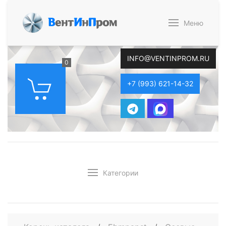
В
ент
И
н
П
ром
Меню
INFO@VENTINPROM.RU
0
+7 (993) 621-14-32
Категории