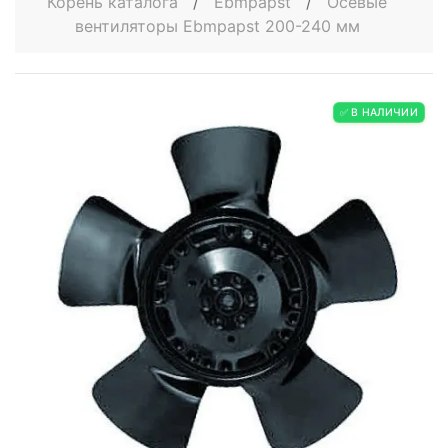
Корень каталога
/
Ebmpapst
/
Осевые
вентиляторы Ebmpapst 200-240 мм
✅ В НАЛИЧИИ