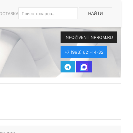
НАЙТИ
ОСТАВКА
INFO@VENTINPROM.RU
+7 (993) 621-14-32