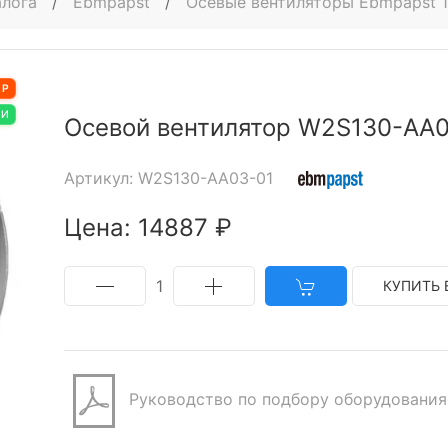
алога
/
Ebmpapst
/
Осевые вентиляторы Ebmpapst 1
АР
ИИ
Осевой вентилятор W2S130-AA0
Артикул: W2S130-AA03-01
Цена: 14887 ₽
1
КУПИТЬ 
Руководство по подбору оборудования