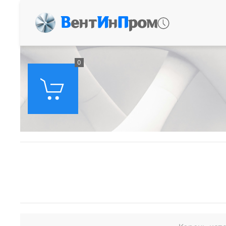
В
ент
И
н
П
ром
0