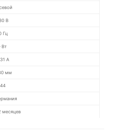
севой
30 В
0 Гц
 Вт
,31 А
30 мм
P44
ермания
2 месяцев