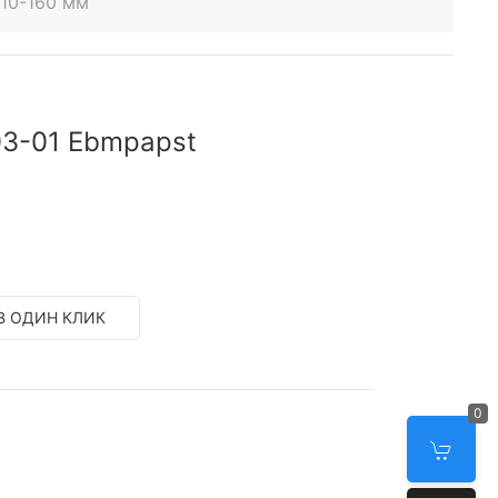
10-160 мм
3-01 Ebmpapst
В ОДИН КЛИК
0