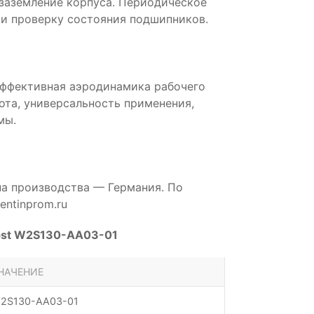
 заземление корпуса. Периодическое
и проверку состояния подшипников.
эффективная аэродинамика рабочего
бота, универсальность применения,
мы.
на производства — Германия. По
ntinprom.ru
pst W2S130-AA03-01
НАЧЕНИЕ
2S130-AA03-01