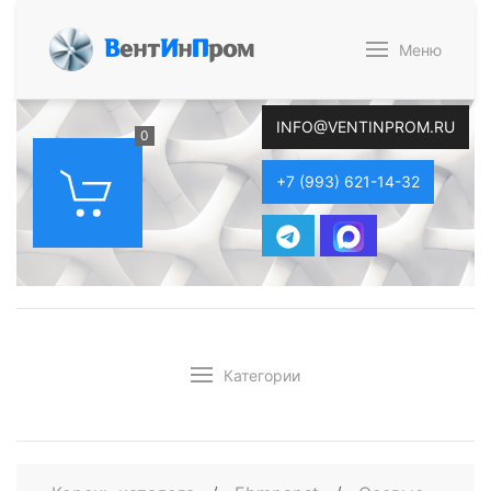
В
ент
И
н
П
ром
Меню
INFO@VENTINPROM.RU
0
+7 (993) 621-14-32
Категории