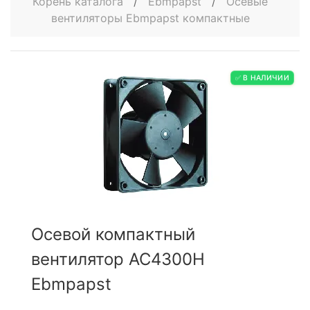
Корень каталога
/
Ebmpapst
/
Осевые
вентиляторы Ebmpapst компактные
✅ В НАЛИЧИИ
Осевой компактный
вентилятор AC4300H
Ebmpapst