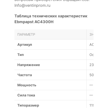
Info@ventinprom.ru
Таблица технических характеристик
Ebmpapst AC4300H
ПАРАМЕТР
ЗНАЧЕНИЕ
Артикул
AC4300H
Тип
Осевой
Напряжение
230 В
Частота
50 Гц
Мощность
— Вт
Сила тока
— А
Типоразмер
119x119x3