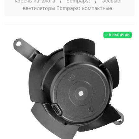
Корень каталога
/
Ebmpapst
/
Осевые
вентиляторы Ebmpapst компактные
✅ В НАЛИЧИИ