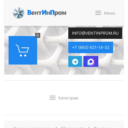
В
ент
И
н
П
ром
Меню
INFO@VENTINPROM.RU
0
+7 (993) 621-14-32
Категории