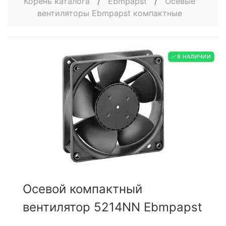
Корень каталога
/
Ebmpapst
/
Осевые
вентиляторы Ebmpapst компактные
✅ В НАЛИЧИИ
Осевой компактный
вентилятор 5214NN Ebmpapst