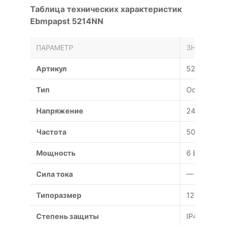
Таблица технических характеристик
Ebmpapst 5214NN
ПАРАМЕТР
ЗНАЧЕНИЕ
Артикул
5214NN
Тип
Осевой
Напряжение
24 В
Частота
50 Гц
Мощность
6 Вт
Сила тока
— А
Типоразмер
127x127x3
Степень защиты
IP44