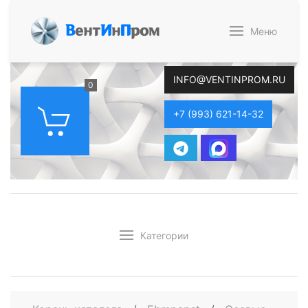
В
ент
И
н
П
ром
Меню
INFO@VENTINPROM.RU
0
+7 (993) 621-14-32
Категории