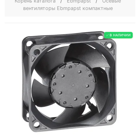
Корень каталога
/
Ebmpapst
/
Осевые
вентиляторы Ebmpapst компактные
✅ В НАЛИЧИИ