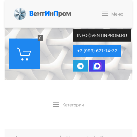
В
ент
И
н
П
ром
Меню
INFO@VENTINPROM.RU
0
+7 (993) 621-14-32
Категории