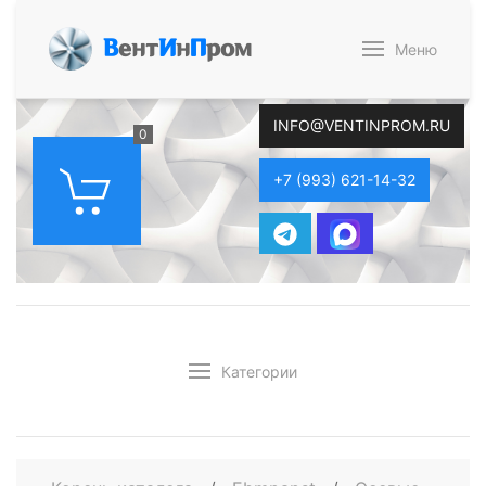
В
ент
И
н
П
ром
Меню
INFO@VENTINPROM.RU
0
+7 (993) 621-14-32
Категории