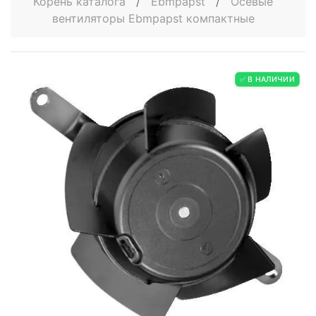
Корень каталога
/
Ebmpapst
/
Осевые
вентиляторы Ebmpapst компактные
✅ В НАЛИЧИИ