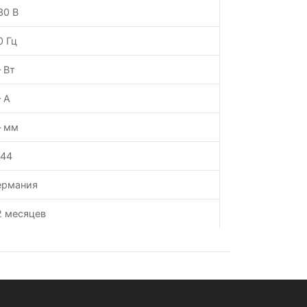
30 В
0 Гц
 Вт
 А
 мм
P44
ермания
2 месяцев