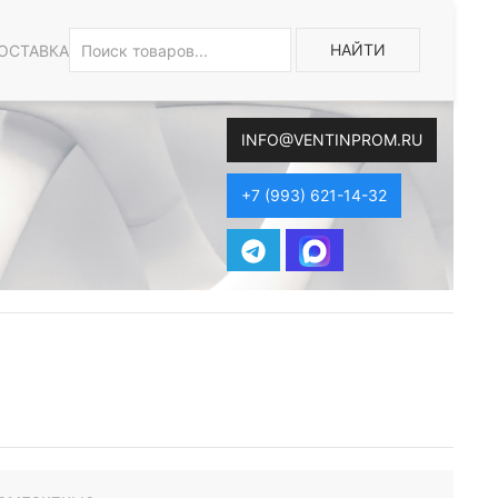
НАЙТИ
ОСТАВКА
INFO@VENTINPROM.RU
+7 (993) 621-14-32