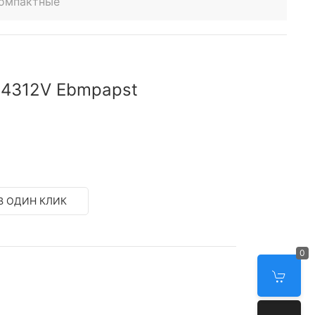
компактные
 4312V Ebmpapst
В ОДИН КЛИК
0