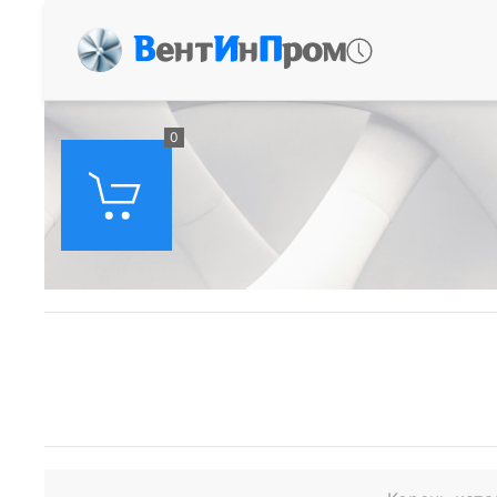
В
ент
И
н
П
ром
0