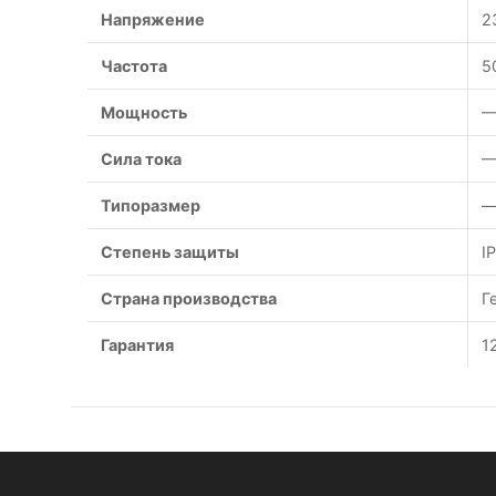
Напряжение
2
Частота
5
Мощность
—
Сила тока
—
Типоразмер
—
Степень защиты
I
Страна производства
Г
Гарантия
1