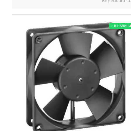
Корень ката
✅ В НАЛИЧ