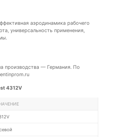
эффективная аэродинамика рабочего
бота, универсальность применения,
мы.
на производства — Германия. По
ntinprom.ru
st 4312V
НАЧЕНИЕ
312V
севой