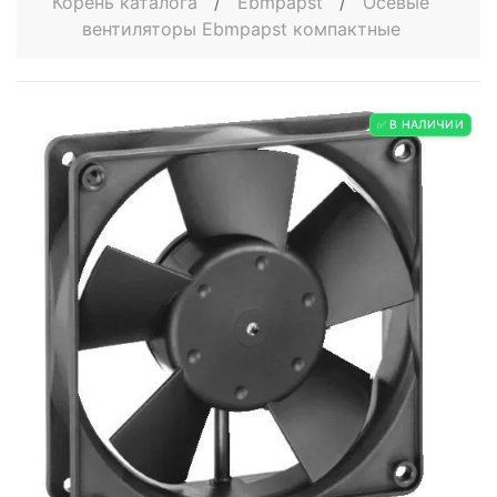
Корень каталога
/
Ebmpapst
/
Осевые
вентиляторы Ebmpapst компактные
✅ В НАЛИЧИИ