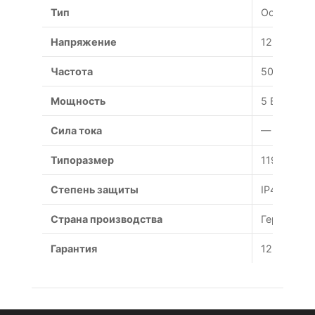
Тип
Осевой
Напряжение
12 В
Частота
50 Гц
Мощность
5 Вт
Сила тока
— А
Типоразмер
119x119x3
Степень защиты
IP44
Страна производства
Германия
Гарантия
12 месяце