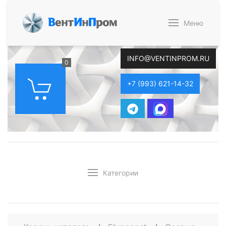
В
ент
И
н
П
ром
Меню
INFO@VENTINPROM.RU
0
+7 (993) 621-14-32
Категории