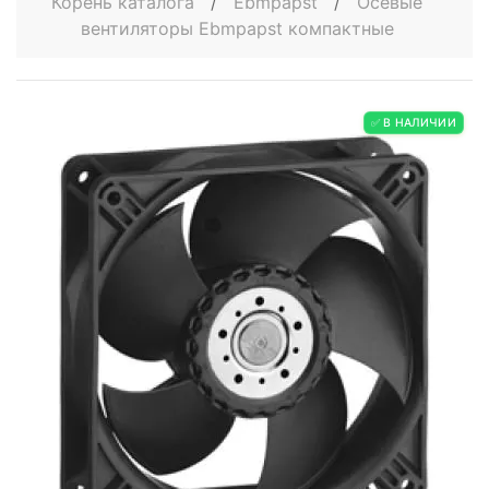
Корень каталога
/
Ebmpapst
/
Осевые
вентиляторы Ebmpapst компактные
✅ В НАЛИЧИИ