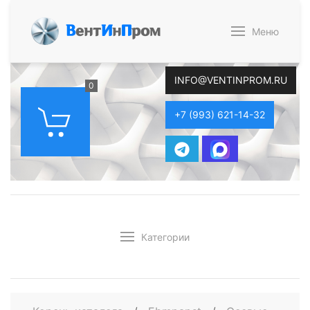
В
ент
И
н
П
ром
Меню
INFO@VENTINPROM.RU
0
+7 (993) 621-14-32
Категории