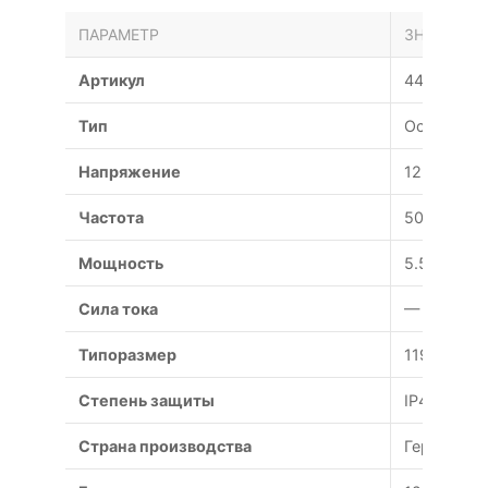
ПАРАМЕТР
ЗНАЧЕНИЕ
Артикул
4412N
Тип
Осевой
Напряжение
12 В
Частота
50 Гц
Мощность
5.5 Вт
Сила тока
— А
Типоразмер
119x119x3
Степень защиты
IP44
Страна производства
Германия