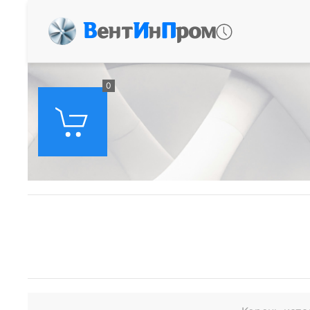
В
ент
И
н
П
ром
0