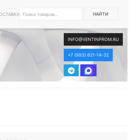
НАЙТИ
ОСТАВКА
INFO@VENTINPROM.RU
+7 (993) 621-14-32