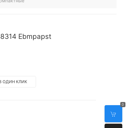
компактные
 8314 Ebmpapst
В ОДИН КЛИК
0