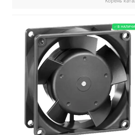
Корень ката
✅ В НАЛИЧ