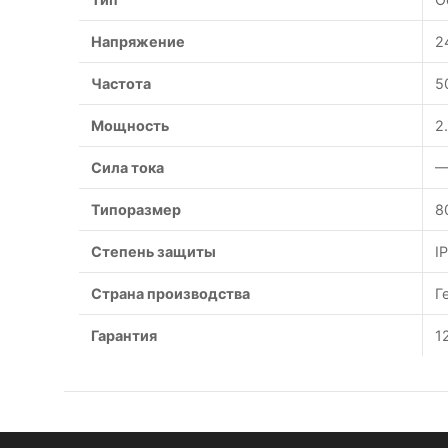
Напряжение
2
Частота
5
Мощность
2
Сила тока
—
Типоразмер
8
Степень защиты
I
Страна производства
Г
Гарантия
1