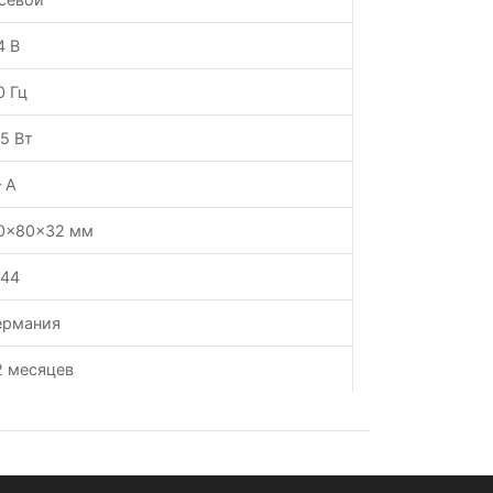
4 В
0 Гц
.5 Вт
 А
0x80x32 мм
P44
ермания
2 месяцев