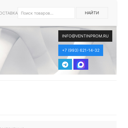
НАЙТИ
ОСТАВКА
INFO@VENTINPROM.RU
+7 (993) 621-14-32