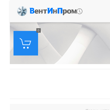
В
ент
И
н
П
ром
0