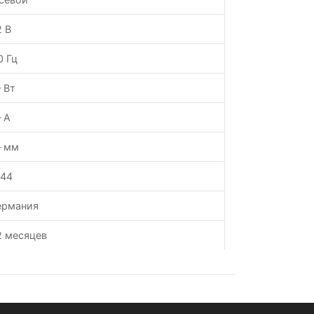
2 В
0 Гц
 Вт
 А
 мм
P44
ермания
2 месяцев