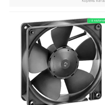
Корень ката
✅ В НАЛИЧ