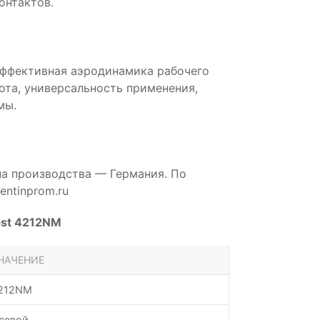
онтактов.
эффективная аэродинамика рабочего
бота, универсальность применения,
мы.
на производства — Германия. По
ntinprom.ru
pst 4212NM
НАЧЕНИЕ
212NM
севой