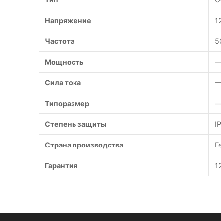
Напряжение
1
Частота
5
Мощность
—
Сила тока
—
Типоразмер
—
Степень защиты
I
Страна производства
Г
Гарантия
1