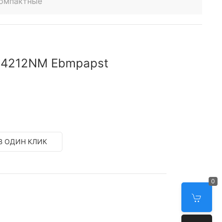
компактные
 4212NM Ebmpapst
В ОДИН КЛИК
0