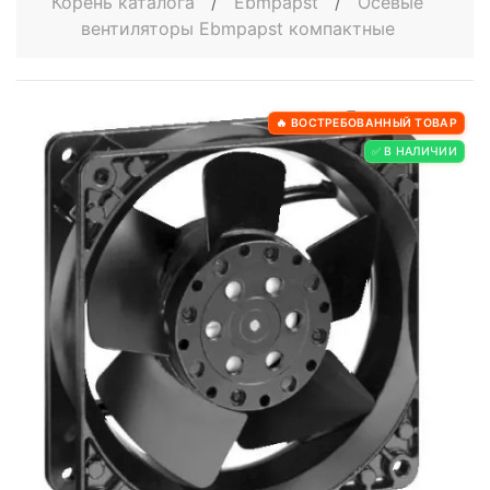
Корень каталога
/
Ebmpapst
/
Осевые
вентиляторы Ebmpapst компактные
🔥 ВОСТРЕБОВАННЫЙ ТОВАР
✅ В НАЛИЧИИ