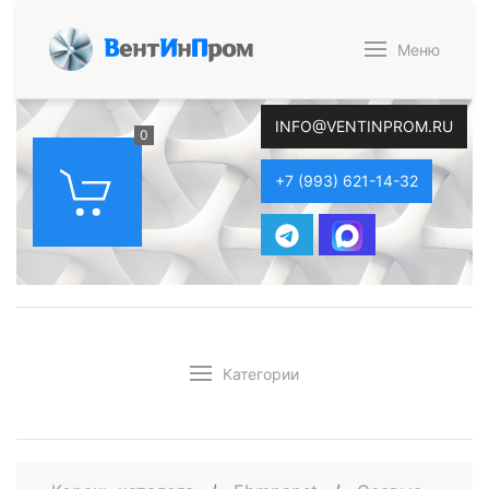
В
ент
И
н
П
ром
Меню
INFO@VENTINPROM.RU
0
+7 (993) 621-14-32
Категории