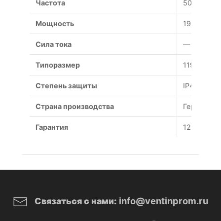
Частота
50 Гц
Мощность
19 Вт
Сила тока
— А
Типоразмер
119x119x3
Степень защиты
IP44
Страна производства
Германия
Гарантия
12 месяце
info@ventinprom.ru
Связаться с нами: