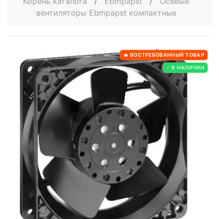
Корень каталога
/
Ebmpapst
/
Осевые
вентиляторы Ebmpapst компактные
🔥 ВОСТРЕБОВАННЫЙ ТОВАР
✅ В НАЛИЧИИ