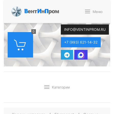
В
ент
И
н
П
ром
Меню
INFO@VENTINPROM.RU
0
+7 (993) 621-14-32
Категории