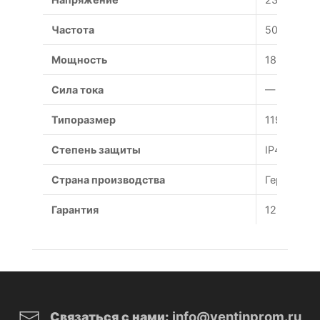
Частота
50 Гц
Мощность
18 Вт
Сила тока
— А
Типоразмер
119x119x3
Степень защиты
IP44
Страна производства
Германия
Гарантия
12 месяце
info@ventinprom.ru
Связаться с нами: