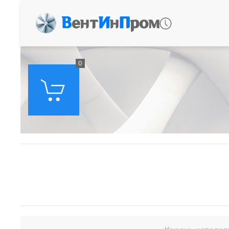
В
ент
И
н
П
ром
0