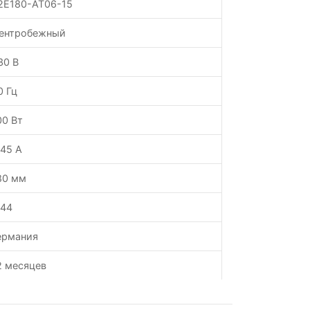
2E180-AT06-15
ентробежный
30 В
0 Гц
00 Вт
.45 А
80 мм
P44
ермания
2 месяцев