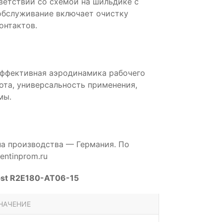
ветствии со схемой на шильдике с
обслуживание включает очистку
онтактов.
эффективная аэродинамика рабочего
бота, универсальность применения,
мы.
на производства — Германия. По
ntinprom.ru
pst R2E180-AT06-15
НАЧЕНИЕ