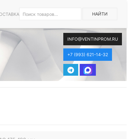
НАЙТИ
ОСТАВКА
INFO@VENTINPROM.RU
+7 (993) 621-14-32