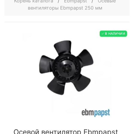
Корень каталога
/
Ebmpapst
/
Осевые
вентиляторы Ebmpapst 250 мм
✅ В НАЛИЧИИ
Осевой вентилятор Ebmpapst