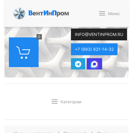
В
ент
И
н
П
ром
Меню
INFO@VENTINPROM.RU
0
+7 (993) 621-14-32
Категории