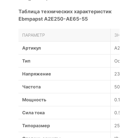
Таблица технических характеристик
Ebmpapst A2E250-AE65-55
ПАРАМЕТР
ЗНАЧЕНИЕ
Артикул
A2E250-A
Тип
Осевой
Напряжение
230 В
Частота
50 Гц
Мощность
0.115 Вт
Сила тока
0.51 А
Типоразмер
250 мм