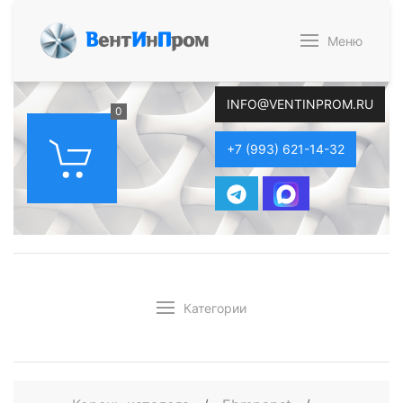
В
ент
И
н
П
ром
Меню
INFO@VENTINPROM.RU
0
+7 (993) 621-14-32
Категории