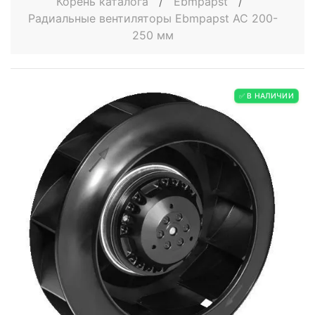
Корень каталога
/
Ebmpapst
/
Радиальные вентиляторы Ebmpapst AC 200-
250 мм
✅ В НАЛИЧИИ