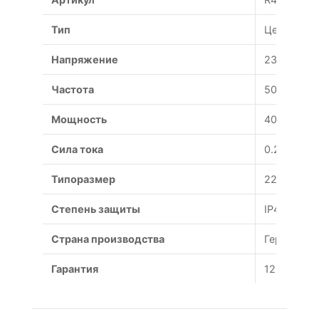
Тип
Центробе
Напряжение
230 В
Частота
50 Гц
Мощность
40 Вт
Сила тока
0.2 А
Типоразмер
225 мм
Степень защиты
IP44
Страна производства
Германия
Гарантия
12 месяце