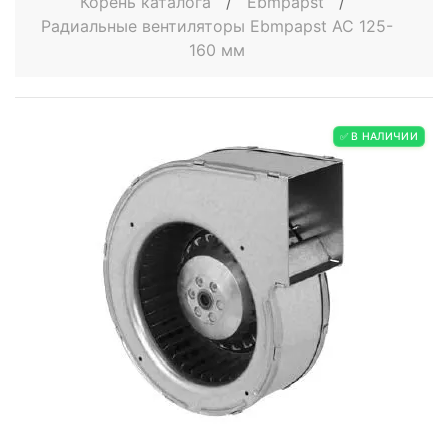
Корень каталога
/
Ebmpapst
/
Радиальные вентиляторы Ebmpapst AC 125-
160 мм
✅ В НАЛИЧИИ