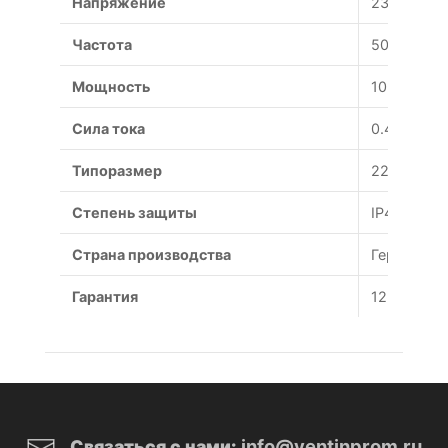
Напряжение
230 В
Частота
50 Гц
Мощность
105 Вт
Сила тока
0.46 А
Типоразмер
225 мм
Степень защиты
IP44
Страна производства
Германия
Гарантия
12 месяце
info@ventinprom.ru
Связаться с нами: