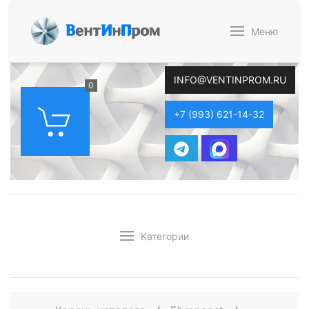
В
ент
И
н
П
ром
Меню
INFO@VENTINPROM.RU
0
+7 (993) 621-14-32
Категории