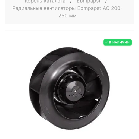
Корень каталога
/
Ebmpapst
/
Радиальные вентиляторы Ebmpapst AC 200-
250 мм
✅ В НАЛИЧИИ