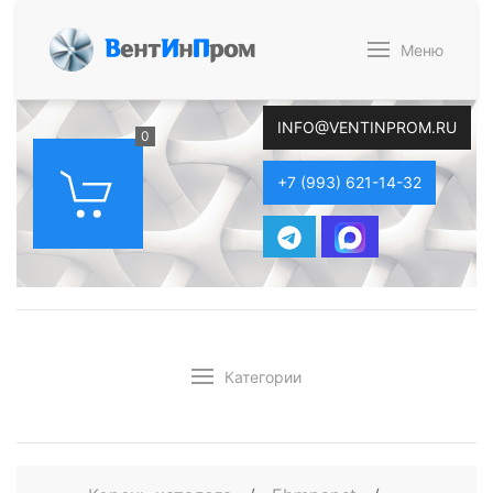
В
ент
И
н
П
ром
Меню
INFO@VENTINPROM.RU
0
+7 (993) 621-14-32
Категории