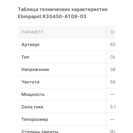
Таблица технических характеристик
Ebmpapst R3G450-AT09-03
ПАРАМЕТР
ЗНАЧЕНИЕ
Артикул
R3G450-A
Тип
Осевой
Напряжение
380 В
Частота
50 Гц
Мощность
— Вт
Сила тока
5.1 А
Типоразмер
— мм
Степень защиты
IP44