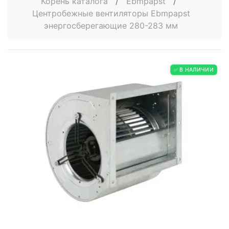
Корень каталога
/
Ebmpapst
/
Центробежные вентиляторы Ebmpapst
энергосберегающие 280-283 мм
✅ В НАЛИЧИИ