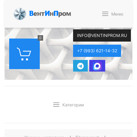
В
ент
И
н
П
ром
Меню
INFO@VENTINPROM.RU
0
+7 (993) 621-14-32
Категории