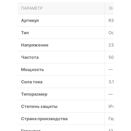
ПАРАМЕТР
ЗНАЧЕНИЕ
Артикул
R3G200-A
Тип
Осевой
Напряжение
230 В
Частота
50 Гц
Мощность
— Вт
Сила тока
3.1 А
Типоразмер
— мм
Степень защиты
IP44
Страна производства
Германия
Гарантия
12 месяце