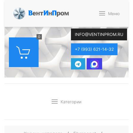
В
ент
И
н
П
ром
Меню
INFO@VENTINPROM.RU
0
+7 (993) 621-14-32
Категории