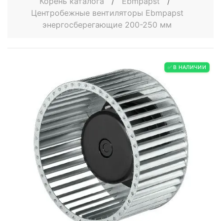
Корень каталога
/
Ebmpapst
/
Центробежные вентиляторы Ebmpapst
энергосберегающие 200-250 мм
✅ В НАЛИЧИИ