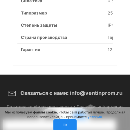
Сила тока
0.51 А
Типоразмер
250 мм
Степень защиты
IP44
Страна производства
Германия
Гарантия
12 месяце
info@ventinprom.ru
Связаться с нами:
Политика конфиденциальности
•
Правовая информация
0
Мы используем файлы cookie
, чтобы сайт работал лучше. Продолжая
использовать сайт, вы принимаете
условия.
© 2026 ВентИнПром. Все права защищены.
OK