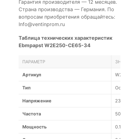
Гарантия производителя — 12 месяцев.
Страна производства — Германия. По
вопросам приобретения обращайтесь:
Info@ventinprom.ru
Таблица технических характеристик
Ebmpapst W2E250-CE65-34
ПАРАМЕТР
ЗНАЧЕНИЕ
Артикул
W2E250-C
Тип
Осевой
Напряжение
230 В
Частота
50 Гц
Мощность
0.115 Вт