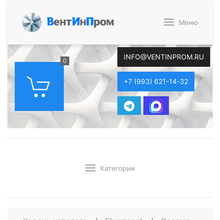
В
ент
И
н
П
ром
Меню
INFO@VENTINPROM.RU
0
+7 (993) 621-14-32
Категории