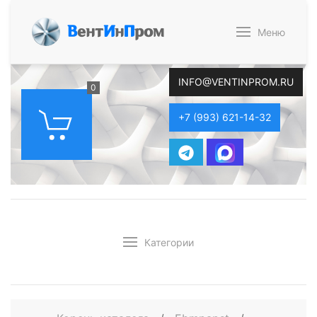
В
ент
И
н
П
ром
Меню
INFO@VENTINPROM.RU
0
+7 (993) 621-14-32
Категории