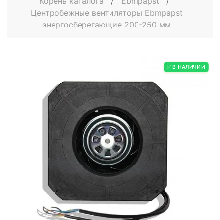
Корень каталога
/
Ebmpapst
/
Центробежные вентиляторы Ebmpapst
энергосберегающие 200-250 мм
✅ В НАЛИЧИИ