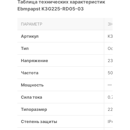
Таблица технических характеристик
Ebmpapst K3G225-RD05-03
ПАРАМЕТР
ЗНАЧЕНИЕ
Артикул
K3G225-R
Тип
Осевой
Напряжение
230 В
Частота
50 Гц
Мощность
— Вт
Сила тока
0.7 А
Типоразмер
225 мм
Степень защиты
IP44