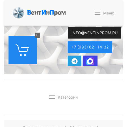
В
ент
И
н
П
ром
Меню
INFO@VENTINPROM.RU
0
+7 (993) 621-14-32
Категории