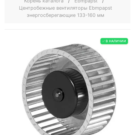
Корень каталога
/
Ebmpapst
/
Центробежные вентиляторы Ebmpapst
энергосберегающие 133-160 мм
✅ В НАЛИЧИИ