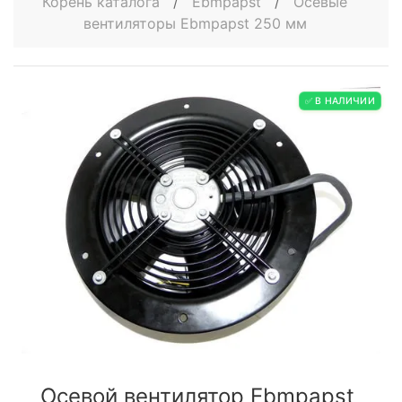
Корень каталога
/
Ebmpapst
/
Осевые
вентиляторы Ebmpapst 250 мм
✅ В НАЛИЧИИ
Осевой вентилятор Ebmpapst