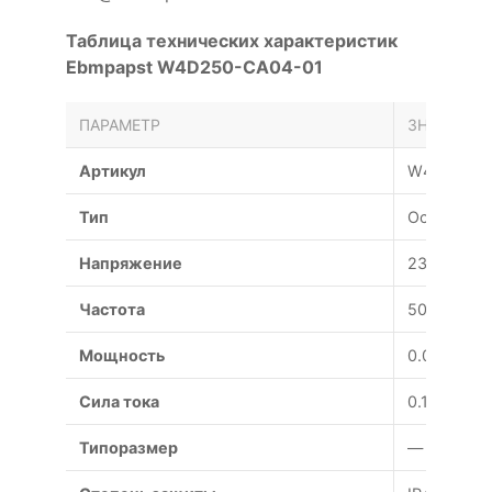
Таблица технических характеристик
Ebmpapst W4D250-CA04-01
ПАРАМЕТР
ЗНАЧЕНИЕ
Артикул
W4D250-C
Тип
Осевой
Напряжение
230 В
Частота
50 Гц
Мощность
0.03 Вт
Сила тока
0.16 А
Типоразмер
— мм