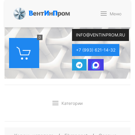
В
ент
И
н
П
ром
Меню
INFO@VENTINPROM.RU
0
+7 (993) 621-14-32
Категории