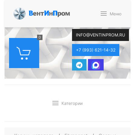
В
ент
И
н
П
ром
Меню
INFO@VENTINPROM.RU
0
+7 (993) 621-14-32
Категории