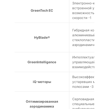
Электронно-коммутир
встроенной управляю
GreenTech EC
возможностью плавно
скорости -1
Гибридная конструкц
алюминиевый каркас 
HyBlade®
стеклопластика с оп
аэродинамической фо
Интеллектуальная сис
GreenIntelligence
управляющей электро
взаимодействия -2
Высокоэффективные д
iQ-моторы
устаревших моторов 
полюсами -3
Серповидная форма л
Оптимизированная
специальные закрылк
аэродинамика
турбулентности -9