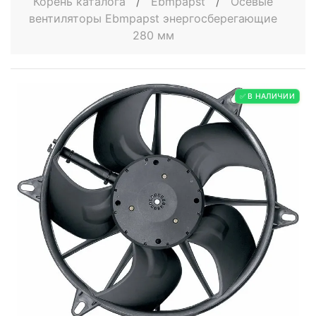
Корень каталога
/
Ebmpapst
/
Осевые
вентиляторы Ebmpapst энергосберегающие
280 мм
✅ В НАЛИЧИИ