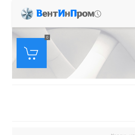
В
ент
И
н
П
ром
0