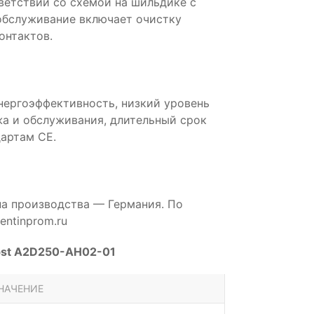
ветствии со схемой на шильдике с
обслуживание включает очистку
онтактов.
нергоэффективность, низкий уровень
а и обслуживания, длительный срок
артам CE.
на производства — Германия. По
ntinprom.ru
pst A2D250-AH02-01
НАЧЕНИЕ