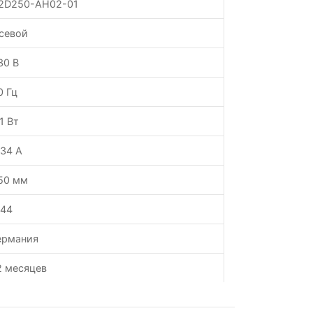
2D250-AH02-01
севой
30 В
0 Гц
.1 Вт
.34 А
50 мм
P44
ермания
2 месяцев