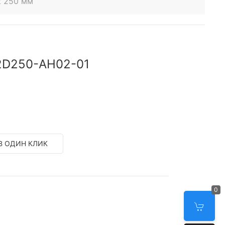
t 250 мм
2D250-AH02-01
В ОДИН КЛИК
0