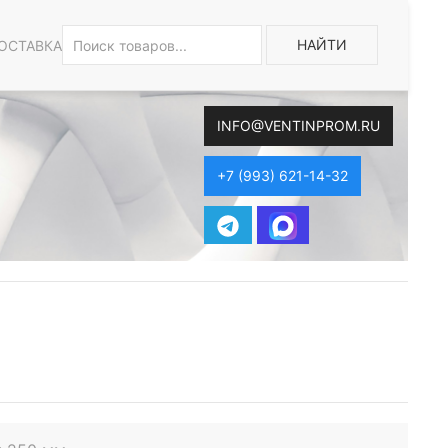
НАЙТИ
ОСТАВКА
INFO@VENTINPROM.RU
+7 (993) 621-14-32