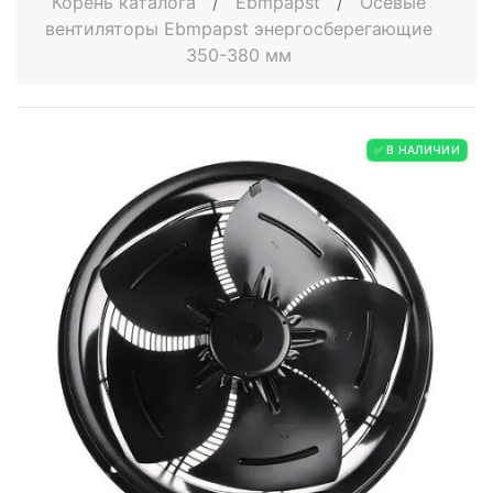
Корень каталога
/
Ebmpapst
/
Осевые
вентиляторы Ebmpapst энергосберегающие
350-380 мм
✅ В НАЛИЧИИ