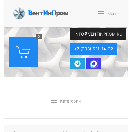
В
ент
И
н
П
ром
Меню
INFO@VENTINPROM.RU
0
+7 (993) 621-14-32
Категории