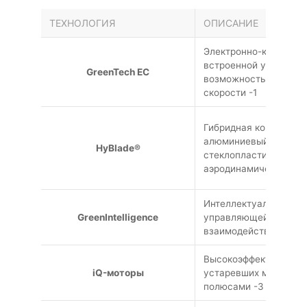
ТЕХНОЛОГИЯ
ОПИСАНИЕ
Электронно-коммутир
встроенной управляю
GreenTech EC
возможностью плавно
скорости -1
Гибридная конструкц
алюминиевый каркас 
HyBlade®
стеклопластика с оп
аэродинамической фо
Интеллектуальная сис
GreenIntelligence
управляющей электро
взаимодействия -2
Высокоэффективные д
iQ-моторы
устаревших моторов 
полюсами -3