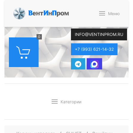
В
ент
И
н
П
ром
Меню
INFO@VENTINPROM.RU
0
+7 (993) 621-14-32
Категории