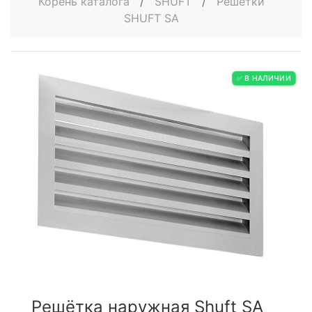
Корень каталога
/
SHUFT
/
Решётки
SHUFT SA
✅ В НАЛИЧИИ
Решётка наружная Shuft SA