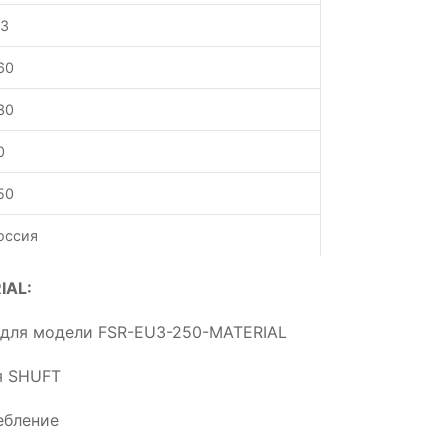
.3
60
30
0
50
оссия
IAL:
 для модели FSR-EU3-250-MATERIAL
я SHUFT
ебление