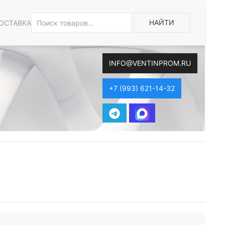
НАЙТИ
ОСТАВКА
INFO@VENTINPROM.RU
+7 (993) 621-14-32