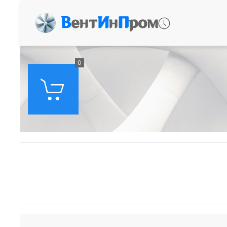
В
ент
И
н
П
ром
0