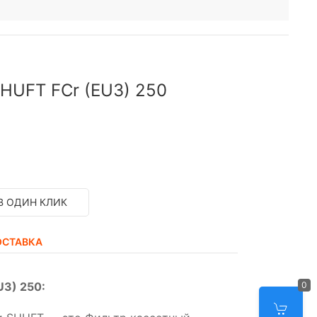
HUFT FСr (EU3) 250
В ОДИН КЛИК
ОСТАВКА
U3) 250:
0