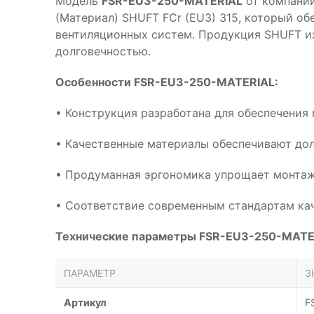
Модель
FSR-EU3-250-MATERIAL
от компани
(Материал) SHUFT FСr (EU3) 315, который о
вентиляционных систем. Продукция SHUFT и
долговечностью.
Особенности FSR-EU3-250-MATERIAL:
• Конструкция разработана для обеспечения
• Качественные материалы обеспечивают дол
• Продуманная эргономика упрощает монтаж
• Соответствие современным стандартам кач
Технические параметры FSR-EU3-250-MATE
ПАРАМЕТР
З
Артикул
F