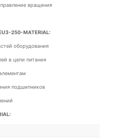
аправление вращения
-EU3-250-MATERIAL:
астей оборудования
ей в цепи питания
элементам
ояния подшипников
лений
IAL: