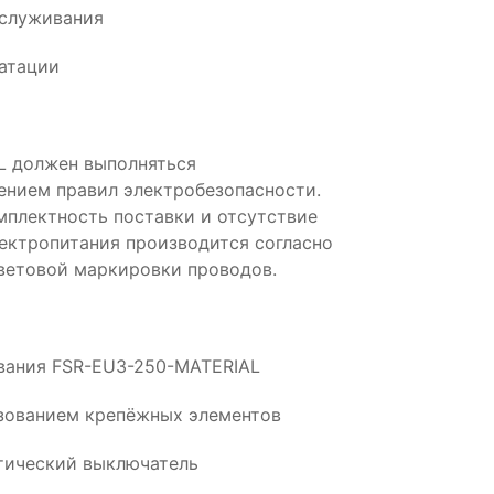
бслуживания
атации
L должен выполняться
нием правил электробезопасности.
плектность поставки и отсутствие
ектропитания производится согласно
ветовой маркировки проводов.
ования FSR-EU3-250-MATERIAL
ьзованием крепёжных элементов
тический выключатель