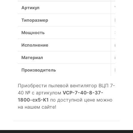
Артикул
VCP-7-4
Типоразмер
№
Мощность
37 кВт
Исполнение
коррози
Материал
коррози
Производитель
Россия
Приобрести пылевой вентилятор ВЦП 7-
40 № с артикулом
VCP-7-40-8-37-
1800-cx5-K1
по доступной цене можно
на нашем сайте!