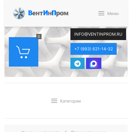
В
ент
И
н
П
ром
Меню
INFO@VENTINPROM.RU
0
+7 (993) 621-14-32
Категории