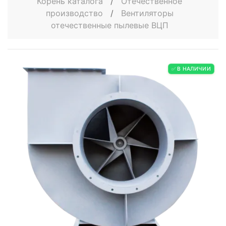
Корень каталога
/
Отечественное
производство
/
Вентиляторы
отечественные пылевые ВЦП
✅ В НАЛИЧИИ