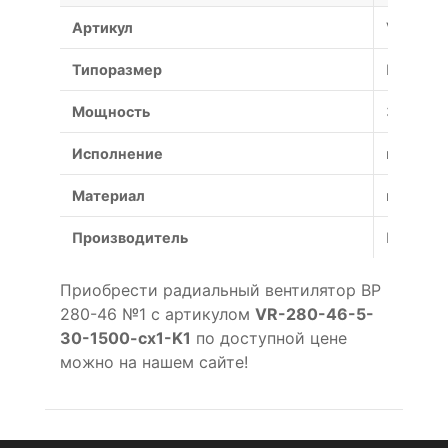
Артикул
VR-280-
Типоразмер
№1
Мощность
30 кВт
Исполнение
коррози
Материал
коррози
Производитель
Россия
Приобрести радиальный вентилятор ВР
280-46 №1 с артикулом
VR-280-46-5-
30-1500-cx1-K1
по доступной цене
можно на нашем сайте!