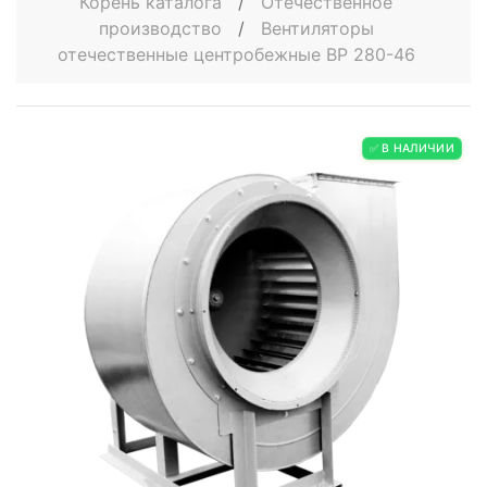
Корень каталога
/
Отечественное
производство
/
Вентиляторы
отечественные центробежные ВР 280-46
✅ В НАЛИЧИИ