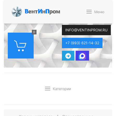
В
ент
И
н
П
ром
Меню
INFO@VENTINPROM.RU
0
+7 (993) 621-14-32
Категории