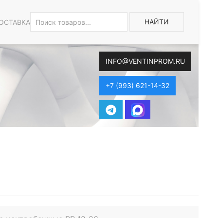
НАЙТИ
ОСТАВКА
INFO@VENTINPROM.RU
+7 (993) 621-14-32