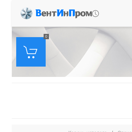
В
ент
И
н
П
ром
0