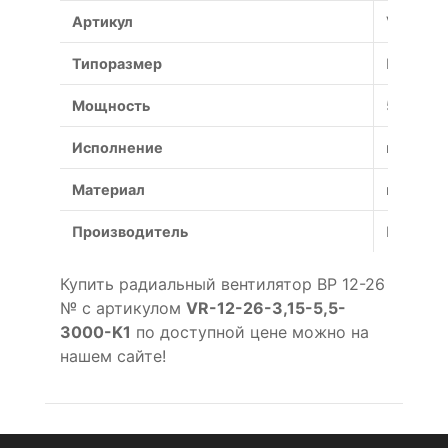
Артикул
VR-12-2
Типоразмер
№
Мощность
5.5 кВт
Исполнение
коррози
Материал
коррози
Производитель
Россия
Купить радиальный вентилятор ВР 12-26
№ с артикулом
VR-12-26-3,15-5,5-
3000-K1
по доступной цене можно на
нашем сайте!