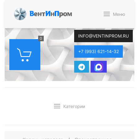
В
ент
И
н
П
ром
Меню
INFO@VENTINPROM.RU
0
+7 (993) 621-14-32
Категории