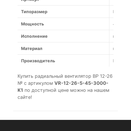
Типоразмер
№
Мощность
45 кВт
Исполнение
коррози
Материал
коррози
Производитель
Россия
Купить радиальный вентилятор ВР 12-26
№ с артикулом
VR-12-26-5-45-3000-
K1
по доступной цене можно на нашем
сайте!