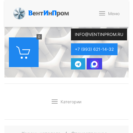
В
ент
И
н
П
ром
Меню
INFO@VENTINPROM.RU
0
+7 (993) 621-14-32
Категории