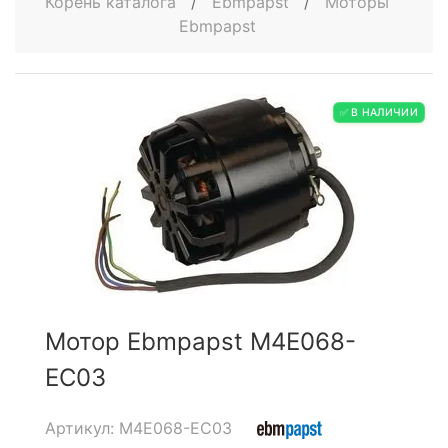
Корень каталога
/
Ebmpapst
/
Моторы
Ebmpapst
✅ В НАЛИЧИИ
Мотор Ebmpapst M4E068-
EC03
Артикул: M4E068-EC03