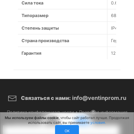
Сила тока
0.6 А
Типоразмер
68 мм
Степень защиты
IP44
Страна производства
Германия
Гарантия
12 месяце
info@ventinprom.ru
Связаться с нами:
Политика конфиденциальности
•
Правовая информация
0
Мы используем файлы cookie
, чтобы сайт работал лучше. Продолжая
использовать сайт, вы принимаете
условия.
© 2026 ВентИнПром. Все права защищены.
OK