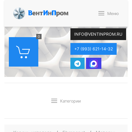
В
ент
И
н
П
ром
Меню
INFO@VENTINPROM.RU
0
+7 (993) 621-14-32
Категории