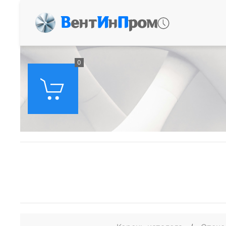
В
ент
И
н
П
ром
0