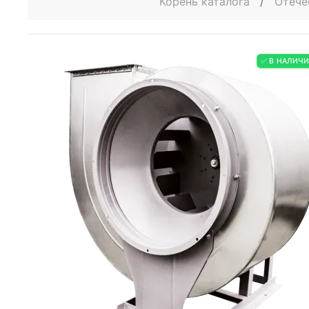
Корень каталога
/
Отече
✅ В НАЛИЧ