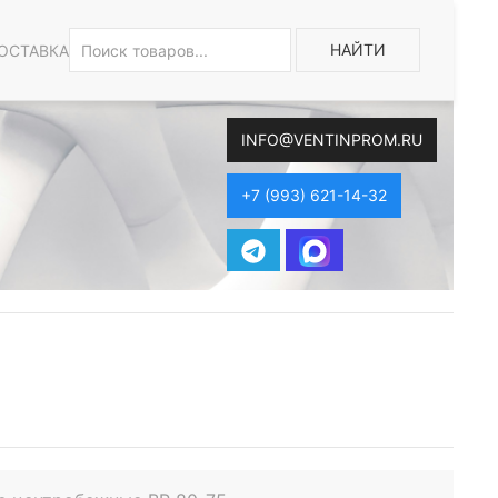
НАЙТИ
ОСТАВКА
INFO@VENTINPROM.RU
+7 (993) 621-14-32