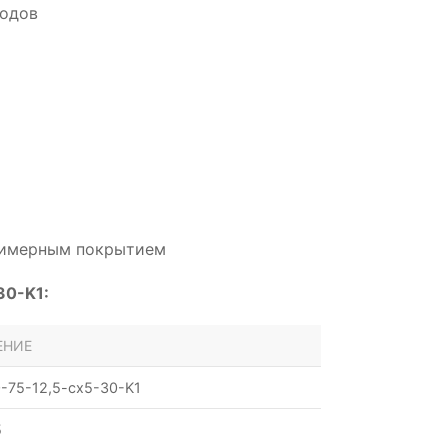
водов
олимерным покрытием
30-K1:
ЕНИЕ
-75-12,5-cx5-30-K1
5