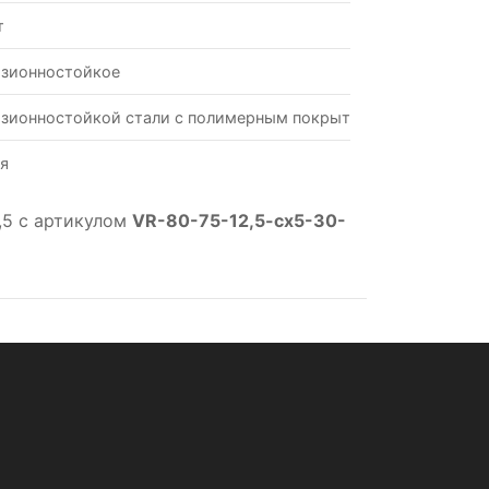
т
зионностойкое
зионностойкой стали с полимерным покрытием
я
,5 с артикулом
VR-80-75-12,5-cx5-30-