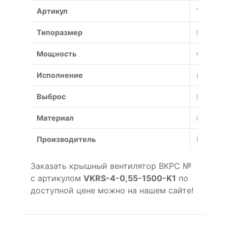
Артикул
VKRS-4-
Типоразмер
№
Мощность
0.55 кВт
Исполнение
коррози
Выброс
Боковой
Материал
коррози
Производитель
Россия
Заказать крышный вентилятор ВКРС №
с артикулом
VKRS-4-0,55-1500-K1
по
доступной цене можно на нашем сайте!