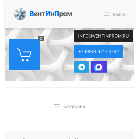
В
ент
И
н
П
ром
Меню
INFO@VENTINPROM.RU
0
+7 (993) 621-14-32
Категории