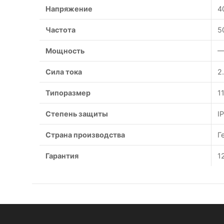
Напряжение
4
Частота
5
Мощность
—
Сила тока
2
Типоразмер
1
Степень защиты
I
Страна производства
Г
Гарантия
1