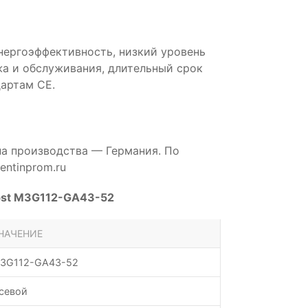
нергоэффективность, низкий уровень
а и обслуживания, длительный срок
артам CE.
на производства — Германия. По
ntinprom.ru
pst M3G112-GA43-52
НАЧЕНИЕ
3G112-GA43-52
севой