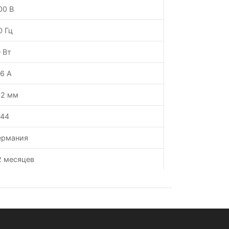
00 В
0 Гц
 Вт
.6 А
12 мм
P44
ермания
2 месяцев