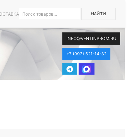
НАЙТИ
ОСТАВКА
INFO@VENTINPROM.RU
+7 (993) 621-14-32