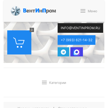
В
ент
И
н
П
ром
Меню
INFO@VENTINPROM.RU
0
+7 (993) 621-14-32
Категории