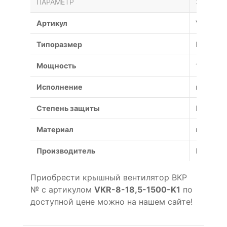
ПАРАМЕТР
ЗНАЧЕН
Артикул
VKR-8-1
Типоразмер
№
Мощность
18.5 кВт
Исполнение
коррози
Степень защиты
IP54
Материал
коррози
Производитель
Россия
Приобрести крышный вентилятор ВКР
№ с артикулом
VKR-8-18,5-1500-K1
по
доступной цене можно на нашем сайте!