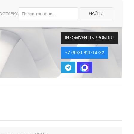
НАЙТИ
ОСТАВКА
INFO@VENTINPROM.RU
+7 (993) 621-14-32