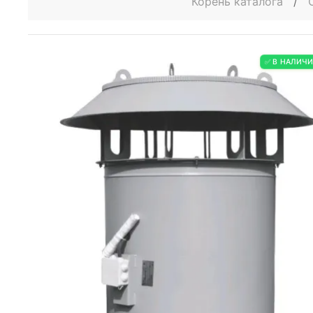
Корень каталога
/
✅ В НАЛИЧ