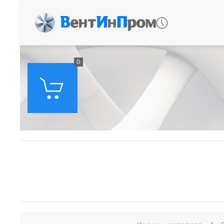
В
ент
И
н
П
ром
0