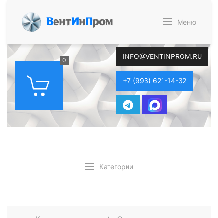
В
ент
И
н
П
ром
Меню
INFO@VENTINPROM.RU
0
+7 (993) 621-14-32
Категории