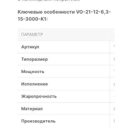
Ключевые особенности VO-21-12-6,3-
15-3000-K1:
ПАРАМЕТР
ЗНАЧЕН
Артикул
VO-21-1
Типоразмер
№
Мощность
15 кВт
Исполнение
коррози
Жаропрочность
+600°С (
Материал
коррози
Производитель
Россия