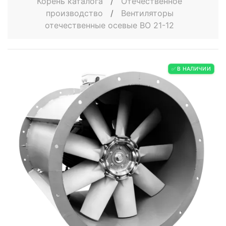
Корень каталога
/
Отечественное
производство
/
Вентиляторы
отечественные осевые ВО 21-12
✅ В НАЛИЧИИ