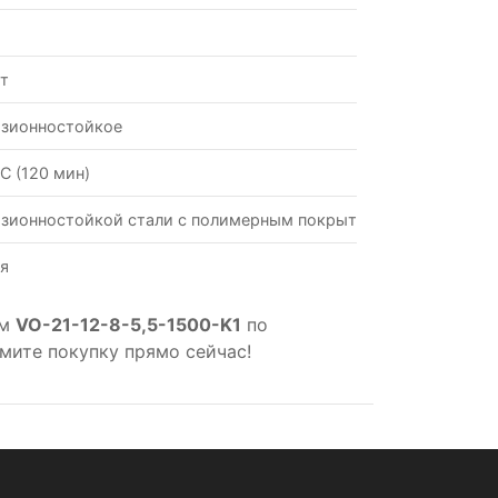
Вт
зионностойкое
С (120 мин)
зионностойкой стали с полимерным покрытием
я
ом
VO-21-12-8-5,5-1500-K1
по
мите покупку прямо сейчас!