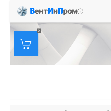
В
ент
И
н
П
ром
0