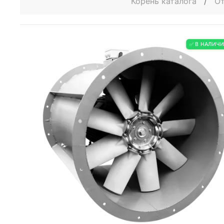
Корень каталога
/
От
✅ В НАЛИЧ