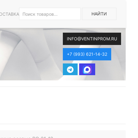
НАЙТИ
ОСТАВКА
INFO@VENTINPROM.RU
+7 (993) 621-14-32