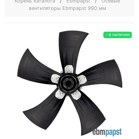
Корень каталога
/
Ebmpapst
/
Осевые
вентиляторы Ebmpapst 990 мм
✅ В НАЛИЧИИ