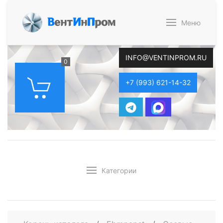
В
ент
И
н
П
ром
Меню
INFO@VENTINPROM.RU
0
+7 (993) 621-14-32
Категории