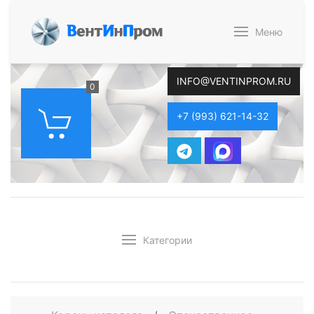
В
ент
И
н
П
ром
Меню
INFO@VENTINPROM.RU
0
+7 (993) 621-14-32
Категории