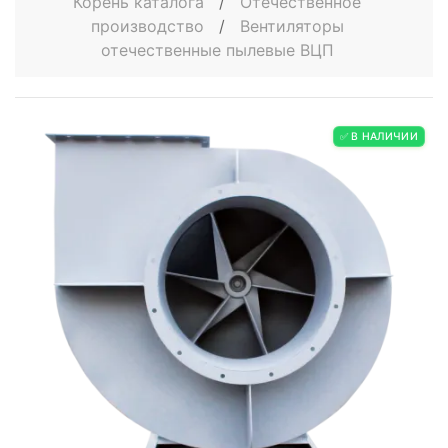
Корень каталога
/
Отечественное
производство
/
Вентиляторы
отечественные пылевые ВЦП
✅ В НАЛИЧИИ