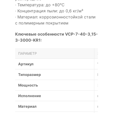
· Температура: до +80°С
· Концентрация пыли: до 0,6 кг/м³
· Материал: коррозионностойкой стали
с полимерным покрытием
Ключевые особенности VCP-7-40-3,15-
3-3000-KR1:
ПАРАМЕТР
ЗНАЧЕН
Артикул
VCP-7-4
Типоразмер
№
Мощность
3 кВт
Исполнение
коррози
Материал
коррози