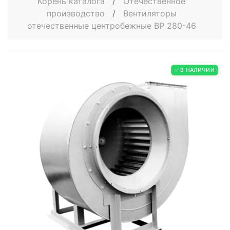
Корень каталога
/
Отечественное
производство
/
Вентиляторы
отечественные центробежные ВР 280-46
✅ В НАЛИЧИИ