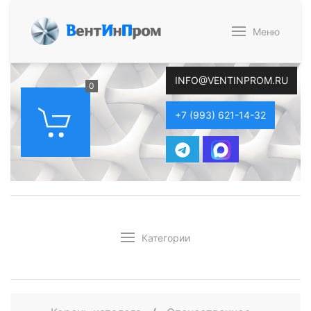
В
ент
И
н
П
ром
Меню
INFO@VENTINPROM.RU
0
+7 (993) 621-14-32
Категории