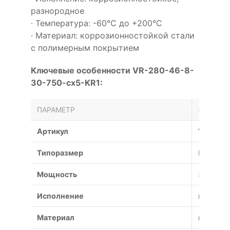
разнородное
· Температура: -60°С до +200°С
· Материал: коррозионностойкой стали
с полимерным покрытием
Ключевые особенности VR-280-46-8-
30-750-cx5-KR1:
ПАРАМЕТР
ЗНАЧЕН
Артикул
VR-280-
Типоразмер
№5
Мощность
30 кВт
Исполнение
коррози
Материал
коррози