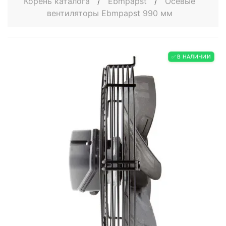
Корень каталога
/
Ebmpapst
/
Осевые
вентиляторы Ebmpapst 990 мм
✅ В НАЛИЧИИ