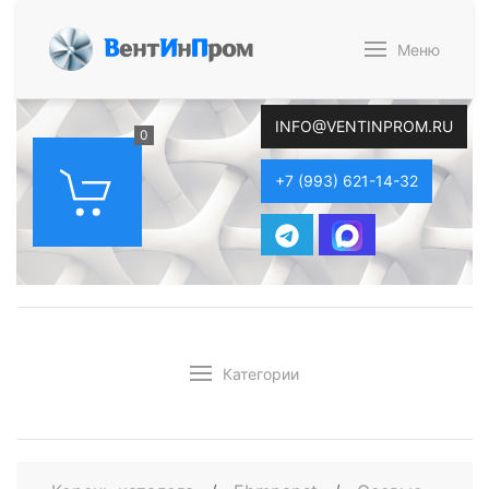
В
ент
И
н
П
ром
Меню
INFO@VENTINPROM.RU
0
+7 (993) 621-14-32
Категории