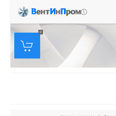
В
ент
И
н
П
ром
0