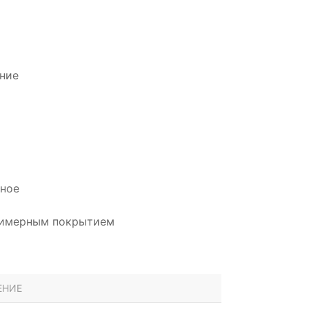
и
ние
дное
олимерным покрытием
ЕНИЕ