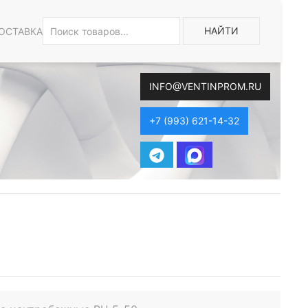
НАЙТИ
ОСТАВКА
INFO@VENTINPROM.RU
+7 (993) 621-14-32