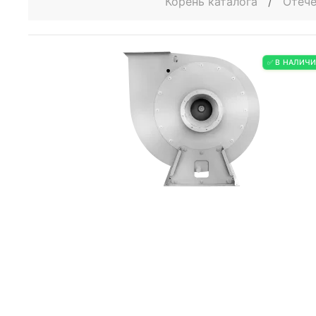
Корень каталога
/
Отече
✅ В НАЛИЧ