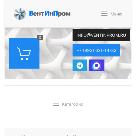
В
ент
И
н
П
ром
Меню
INFO@VENTINPROM.RU
0
+7 (993) 621-14-32
Категории