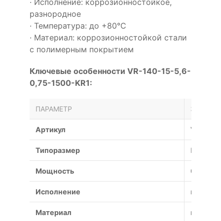
· Исполнение: коррозионностойкое,
разнородное
· Температура: до +80°С
· Материал: коррозионностойкой стали
с полимерным покрытием
Ключевые особенности VR-140-15-5,6-
0,75-1500-KR1:
ПАРАМЕТР
ЗНАЧЕН
Артикул
VR-140-
Типоразмер
№
Мощность
0.75 кВт
Исполнение
коррози
Материал
коррози